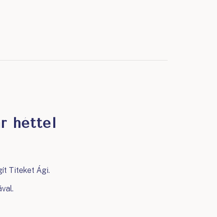
r héttel
ít Titeket Ági.
val.