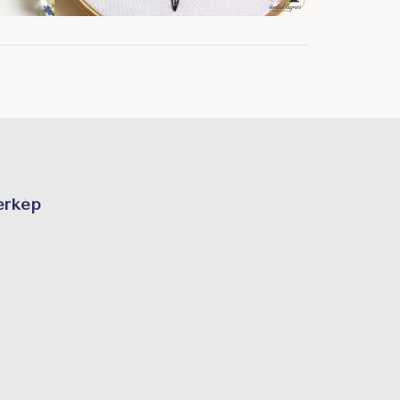
érkép