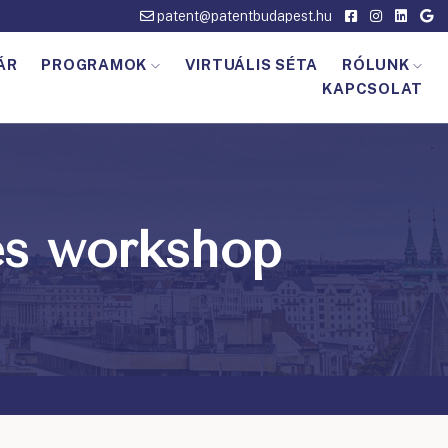
patent@patentbudapest.hu
ÁR
PROGRAMOK
VIRTUÁLIS SÉTA
RÓLUNK
KAPCSOLAT
és workshop