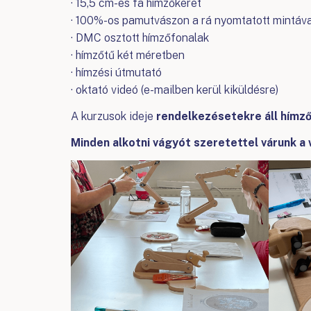
· 15,5 cm-es fa hímzőkeret
· 100%-os pamutvászon a rá nyomtatott mintáva
· DMC osztott hímzőfonalak
· hímzőtű két méretben
· hímzési útmutató
· oktató videó (e-mailben kerül kiküldésre)
A kurzusok ideje
rendelkezésetekre áll hímző
Minden alkotni vágyót szeretettel várunk a