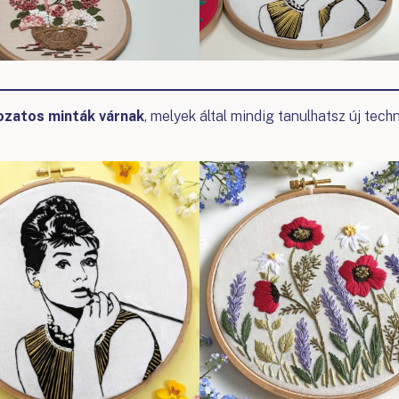
ozatos minták várnak
, melyek által mindig tanulhatsz új tech