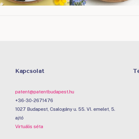
Kapcsolat
T
patent@patentbudapest.hu
+36-30-2671476
1027 Budapest, Csalogány u. 55. VI. emelet, 5.
ajtó
Virtuális séta