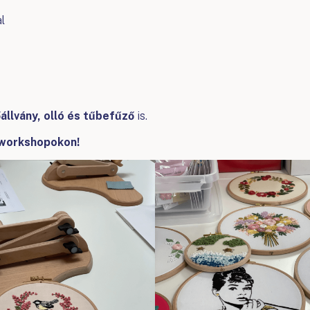
l
állvány, olló és tűbefűző
is.
 workshopokon!