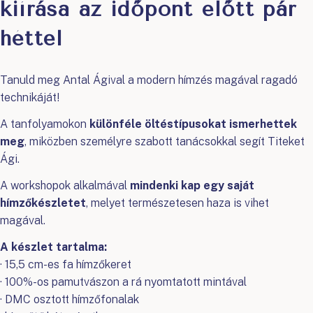
kiírása az időpont előtt pár
héttel
Tanuld meg Antal Ágival a modern hímzés magával ragadó
technikáját!
A tanfolyamokon
különféle öltéstípusokat ismerhettek
meg
, miközben személyre szabott tanácsokkal segít Titeket
Ági.
A workshopok alkalmával
mindenki kap egy saját
hímzőkészletet
, melyet természetesen haza is vihet
magával.
A készlet tartalma:
· 15,5 cm-es fa hímzőkeret
· 100%-os pamutvászon a rá nyomtatott mintával
· DMC osztott hímzőfonalak