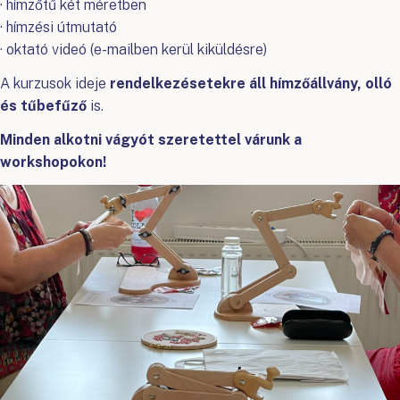
· hímzőtű két méretben
· hímzési útmutató
· oktató videó (e-mailben kerül kiküldésre)
A kurzusok ideje
rendelkezésetekre áll hímzőállvány, olló
és tűbefűző
is.
Minden alkotni vágyót szeretettel várunk a
workshopokon!