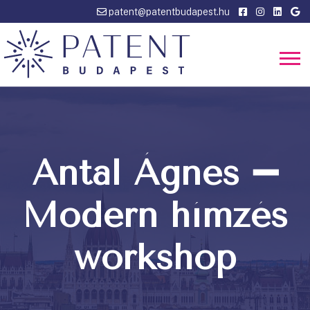
patent@patentbudapest.hu
Antal Ágnes ➖
Modern hímzés
workshop