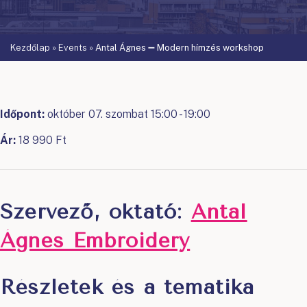
Kezdőlap
»
Events
»
Antal Ágnes ➖ Modern hímzés workshop
Időpont:
október 07. szombat 15:00 - 19:00
Ár:
18 990 Ft
Szervező, oktató:
Antal
Ágnes Embroidery
Részletek és a tematika