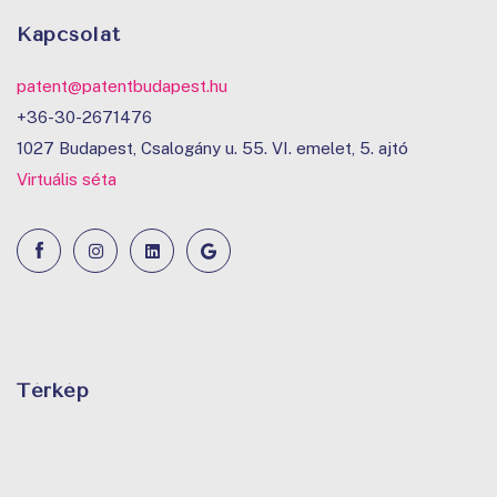
Kapcsolat
patent@patentbudapest.hu
+36-30-2671476
1027 Budapest, Csalogány u. 55. VI. emelet, 5. ajtó
Virtuális séta
Térkép