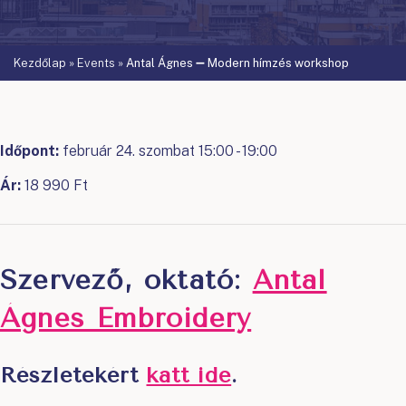
Kezdőlap
»
Events
»
Antal Ágnes ➖ Modern hímzés workshop
Időpont:
február 24. szombat 15:00 - 19:00
Ár:
18 990 Ft
Szervező, oktató:
Antal
Ágnes Embroidery
Részletekért
katt ide
.