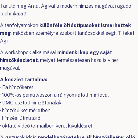
Tanuld meg Antal Ágival a modern hímzés magával ragadó
technikáját!
A tanfolyamokon
különféle öltéstípusokat ismerhettek
meg
, miközben személyre szabott tanácsokkal segít Titeket
Ági.
A workshopok alkalmával
mindenki kap egy saját
hímzőkészletet
, melyet természetesen haza is vihet
magával.
A készlet tartalma:
· Fa hímzőkeret
· 100%-os pamutvászon a rá nyomtatott mintával
· DMC osztott hímzőfonalak
· hímzőtű két méretben
· hímzési útmutató
· oktató videó (e-mailben kerül kiküldésre)
A kurzusok ideje
rendelkezésetekre áll hímzőállvány, olló