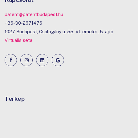
patent@patentbudapest.hu
+36-30-2671476
1027 Budapest, Csalogány u. 55. VI. emelet, 5. ajtó
Virtuális séta
Térkép