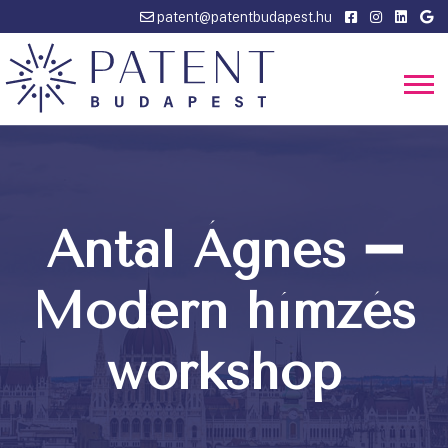
patent@patentbudapest.hu
Antal Ágnes ➖
Modern hímzés
workshop