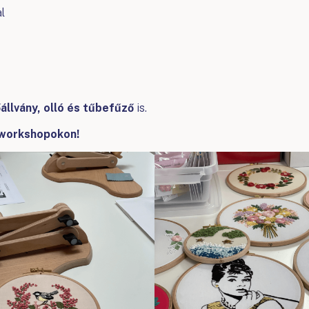
l
állvány, olló és tűbefűző
is.
 workshopokon!