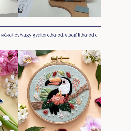
nikákat és/vagy gyakorolhatod, elsajátíthatod a