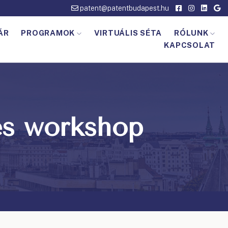
patent@patentbudapest.hu
ÁR
PROGRAMOK
VIRTUÁLIS SÉTA
RÓLUNK
KAPCSOLAT
és workshop