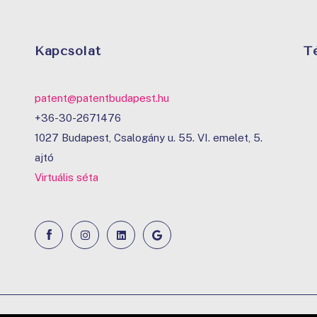
Kapcsolat
T
patent@patentbudapest.hu
+36-30-2671476
1027 Budapest, Csalogány u. 55. VI. emelet, 5.
ajtó
Virtuális séta