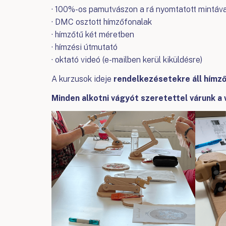
· 100%-os pamutvászon a rá nyomtatott mintáva
· DMC osztott hímzőfonalak
· hímzőtű két méretben
· hímzési útmutató
· oktató videó (e-mailben kerül kiküldésre)
A kurzusok ideje
rendelkezésetekre áll hímző
Minden alkotni vágyót szeretettel várunk a