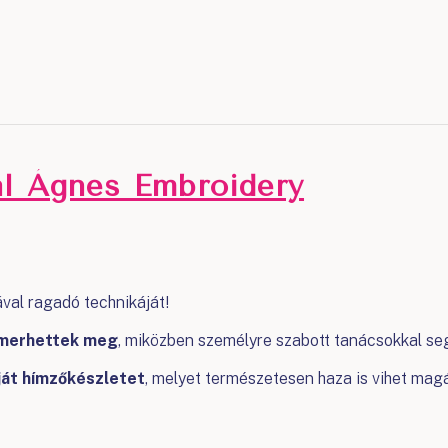
al Ágnes Embroidery
al ragadó technikáját!
ismerhettek meg
, miközben személyre szabott tanácsokkal seg
ját hímzőkészletet
, melyet természetesen haza is vihet magá