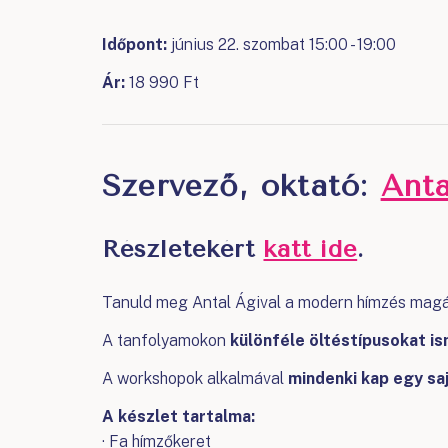
Időpont:
június 22. szombat 15:00 - 19:00
Ár:
18 990 Ft
Szervező, oktató:
Ant
Részletekért
katt ide
.
Tanuld meg Antal Ágival a modern hímzés magáv
A tanfolyamokon
különféle öltéstípusokat 
A workshopok alkalmával
mindenki kap egy sa
A készlet tartalma:
· Fa hímzőkeret