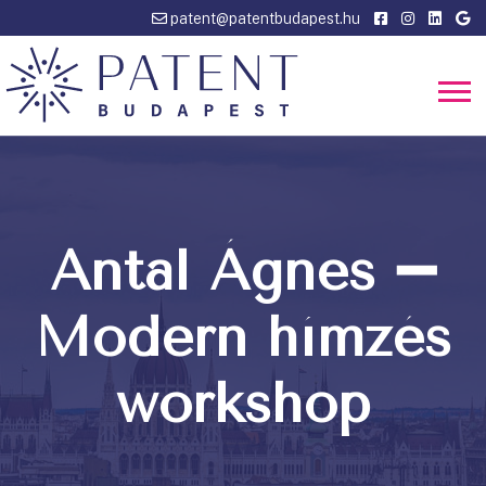
patent@patentbudapest.hu
Antal Ágnes ➖
Modern hímzés
workshop