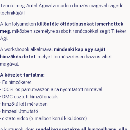
Tanuld meg Antal Ágival a modern hímzés magával ragadó
technikáját!
A tanfolyamokon
különféle öltéstípusokat ismerhettek
meg
, miközben személyre szabott tanácsokkal segít Titeket
Ági.
A workshopok alkalmával
mindenki kap egy saját
hímzőkészletet
, melyet természetesen haza is vihet
magával.
A készlet tartalma:
· Fa hímzőkeret
· 100%-os pamutvászon a rá nyomtatott mintával
· DMC osztott hímzőfonalak
· hímzőtű két méretben
· hímzési útmutató
· oktató videó (e-mailben kerül kiküldésre)
A kurzusok ideje
rendelkezésetekre áll hímzőállvány, olló