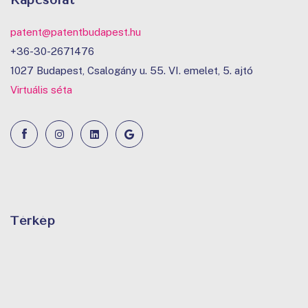
patent@patentbudapest.hu
+36-30-2671476
1027 Budapest, Csalogány u. 55. VI. emelet, 5. ajtó
Virtuális séta
Térkép