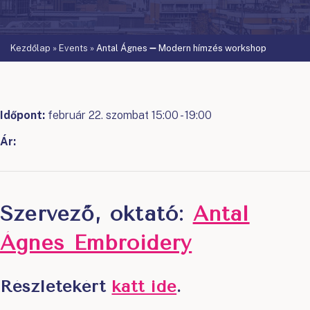
Kezdőlap
»
Events
»
Antal Ágnes ➖ Modern hímzés workshop
Időpont:
február 22. szombat 15:00 - 19:00
Ár:
Szervező, oktató:
Antal
Ágnes Embroidery
Részletekért
katt ide
.