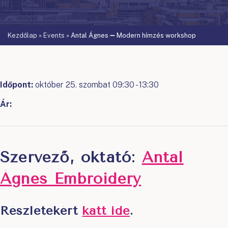
Kezdőlap
»
Events
»
Antal Ágnes ➖ Modern hímzés workshop
Időpont:
október 25. szombat 09:30 - 13:30
Ár:
Szervező, oktató:
Antal
Ágnes Embroidery
Részletekért
katt ide
.