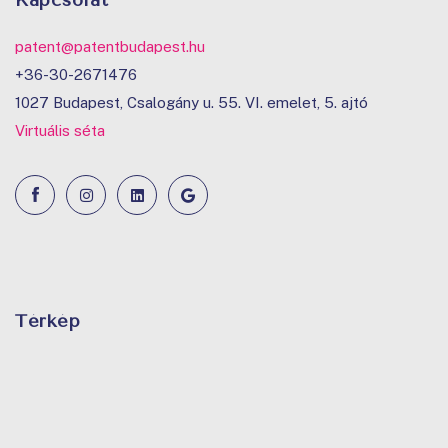
patent@patentbudapest.hu
+36-30-2671476
1027 Budapest, Csalogány u. 55. VI. emelet, 5. ajtó
Virtuális séta
Térkép