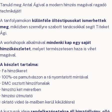
Tanuld meg Antal Ágival a modern hímzés magával ragadó
technikáját!
A tanfolyamokon
különféle öltéstípusokat ismerhettek
meg
, miközben személyre szabott tanácsokkal segít Titeket
Ági.
A workshopok alkalmával
mindenki kap egy saját
hímzőkészletet
, melyet természetesen haza is vihet
magával.
A készlet tartalma:
· Fa hímzőkeret
· 100%-os pamutvászon a rá nyomtatott mintával
· DMC osztott hímzőfonalak
· hímzőtű két méretben
· hímzési útmutató
· oktató videó (e-mailben kerül kiküldésre)
A kurzusok ideje
rendelkezésetekre áll hímzőállvány, olló