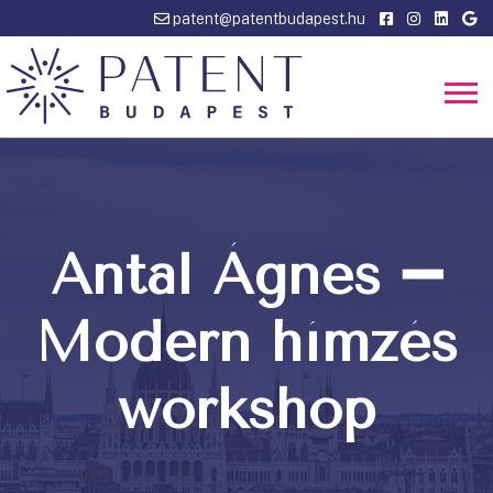
patent@patentbudapest.hu
Antal Ágnes ➖
Modern hímzés
workshop