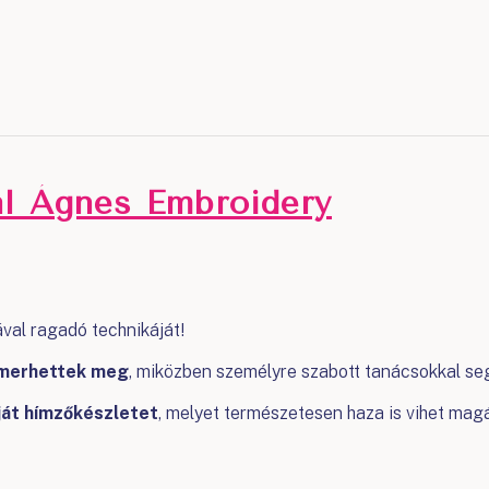
al Ágnes Embroidery
al ragadó technikáját!
ismerhettek meg
, miközben személyre szabott tanácsokkal seg
ját hímzőkészletet
, melyet természetesen haza is vihet magá