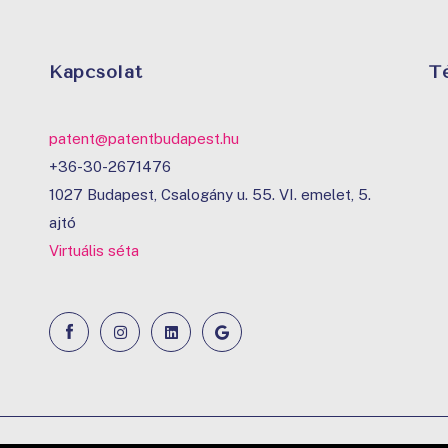
Kapcsolat
T
patent@patentbudapest.hu
+36-30-2671476
1027 Budapest, Csalogány u. 55. VI. emelet, 5.
ajtó
Virtuális séta