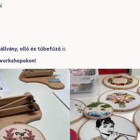
l
állvány, olló és tűbefűző
is.
 workshopokon!