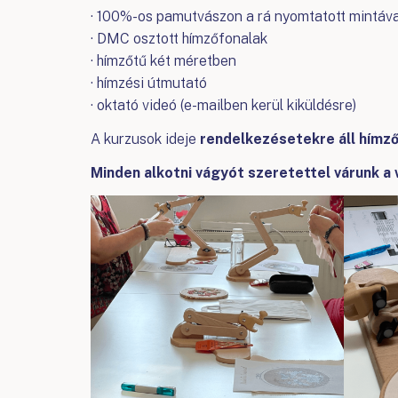
· 100%-os pamutvászon a rá nyomtatott mintáva
· DMC osztott hímzőfonalak
· hímzőtű két méretben
· hímzési útmutató
· oktató videó (e-mailben kerül kiküldésre)
A kurzusok ideje
rendelkezésetekre áll hímző
Minden alkotni vágyót szeretettel várunk a