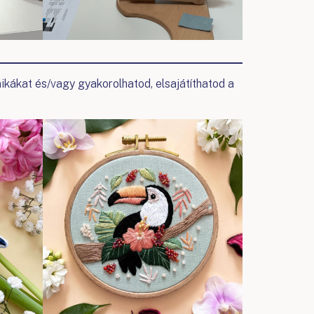
nikákat és/vagy gyakorolhatod, elsajátíthatod a