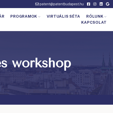
patent@patentbudapest.hu
ÁR
PROGRAMOK
VIRTUÁLIS SÉTA
RÓLUNK
KAPCSOLAT
és workshop