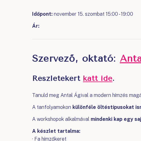
Időpont:
november 15. szombat 15:00 - 19:00
Ár:
Szervező, oktató:
Ant
Részletekért
katt ide
.
Tanuld meg Antal Ágival a modern hímzés magáv
A tanfolyamokon
különféle öltéstípusokat 
A workshopok alkalmával
mindenki kap egy sa
A készlet tartalma:
· Fa hímzőkeret