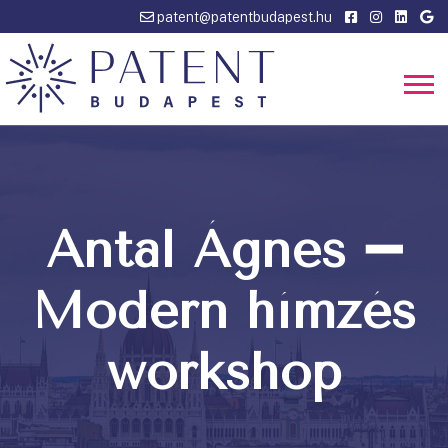
patent@patentbudapest.hu
Antal Ágnes ➖
Modern hímzés
workshop