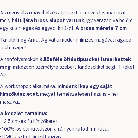
A kurzus alkalmával elkészítjük ezt a kedves kis madarat,
mely
hátuljára bross alapot varrunk
, így varázsolva belőle
egy különleges és egyedi kitűzőt.
A bross mérete 7 cm
.
Tanuld meg Antal Ágival a modern hímzés magával ragadó
technikáját!
A tanfolyamokon
különféle öltéstípusokat ismerhettek
meg
, miközben személyre szabott tanácsokkal segít Titeket
Ági.
A workshopok alkalmával
mindenki kap egy saját
hímzőkészletet
, melyet természetesen haza is vihet
magával.
A készlet tartalma:
· 12,5 cm-es fa hímzőkeret
· 100%-os pamutvászon a rá nyomtatott mintával
· DMC osztott hímzőfonalak