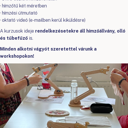
· hímzőtű két méretben
· hímzési útmutató
· oktató videó (e-mailben kerül kiküldésre)
A kurzusok ideje
rendelkezésetekre áll hímzőállvány, olló
és tűbefűző
is.
Minden alkotni vágyót szeretettel várunk a
workshopokon!