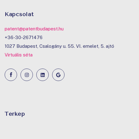
Kapcsolat
patent@patentbudapest.hu
+36-30-2671476
1027 Budapest, Csalogány u. 55. VI. emelet, 5. ajtó
Virtuális séta
Térkép