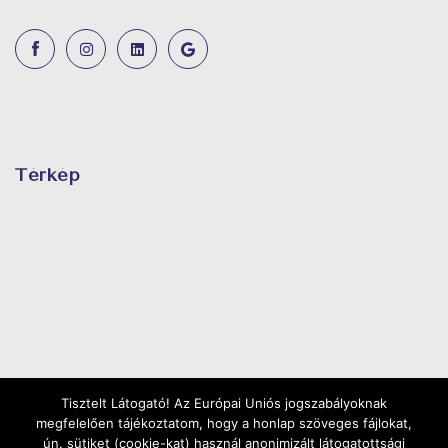
Térkép
Tisztelt Látogató! Az Európai Uniós jogszabályoknak
megfelelően tájékoztatom, hogy a honlap szöveges fájlokat,
ún. sütiket (cookie-kat) használ anonimizált látogatottsági