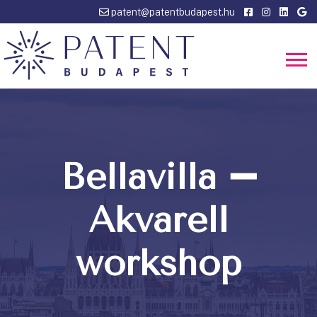
patent@patentbudapest.hu
Bellavilla ➖
Akvarell
workshop