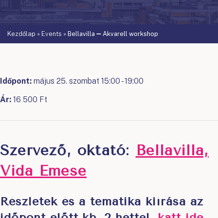
Kezdőlap
»
Events
»
Bellavilla ➖ Akvarell workshop
Időpont:
május 25. szombat 15:00 - 19:00
Ár:
16 500 Ft
Szervező, oktató:
Bellavilla,
Vida Emese
Részletek és a tematika kiírása az
időpont előtt kb. 2 héttel
,
katt ide
.