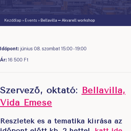
Kezdőlap
»
Events
»
Bellavilla ➖ Akvarell workshop
Időpont:
június 08. szombat 15:00 - 19:00
Ár:
16 500 Ft
Szervező, oktató:
Bellavilla,
Vida Emese
Részletek és a tematika kiírása az
időpont előtt kb. 2 héttel
,
katt ide
.