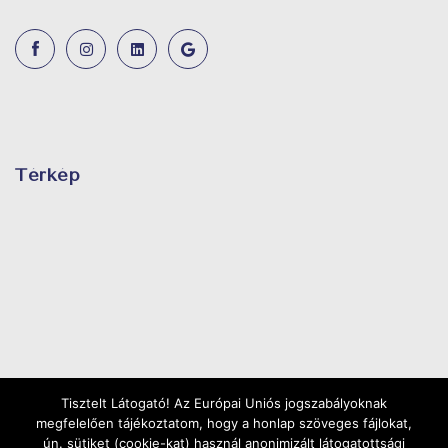
Térkép
Tisztelt Látogató! Az Európai Uniós jogszabályoknak
megfelelően tájékoztatom, hogy a honlap szöveges fájlokat,
ún. sütiket (cookie-kat) használ anonimizált látogatottsági