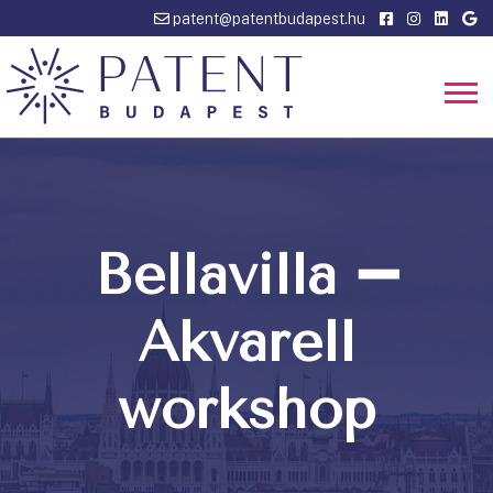
patent@patentbudapest.hu
Bellavilla ➖
Akvarell
workshop