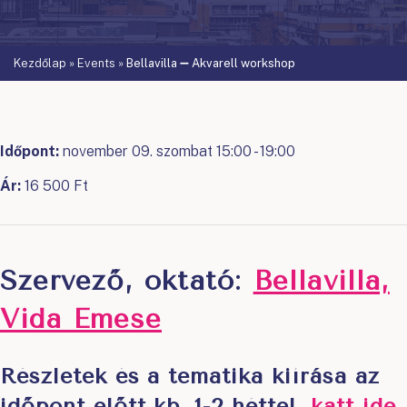
Kezdőlap
»
Events
»
Bellavilla ➖ Akvarell workshop
Időpont:
november 09. szombat 15:00 - 19:00
Ár:
16 500 Ft
Szervező, oktató:
Bellavilla,
Vida Emese
Részletek és a tematika kiírása az
időpont előtt kb. 1-2 héttel
,
katt ide
.