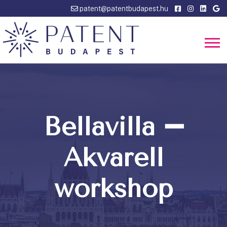
patent@patentbudapest.hu
Bellavilla ➖
Akvarell
workshop