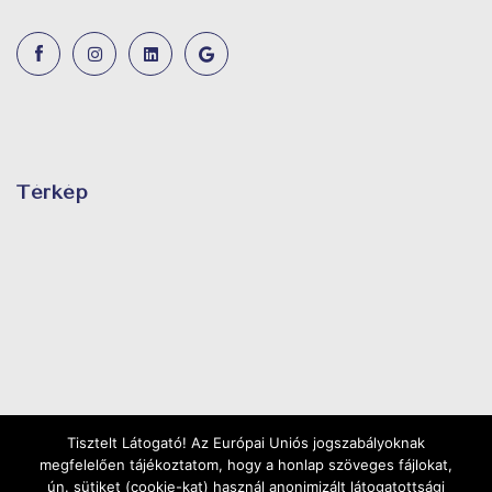
Térkép
Tisztelt Látogató! Az Európai Uniós jogszabályoknak
megfelelően tájékoztatom, hogy a honlap szöveges fájlokat,
ún. sütiket (cookie-kat) használ anonimizált látogatottsági