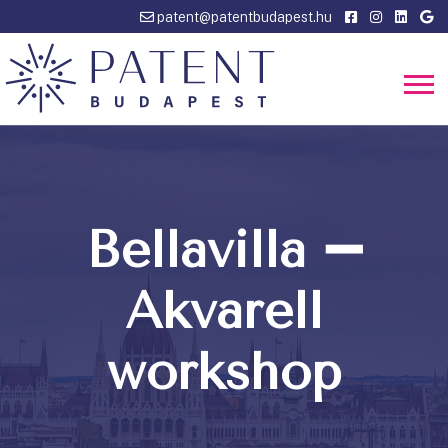
patent@patentbudapest.hu
Bellavilla ➖
Akvarell
workshop