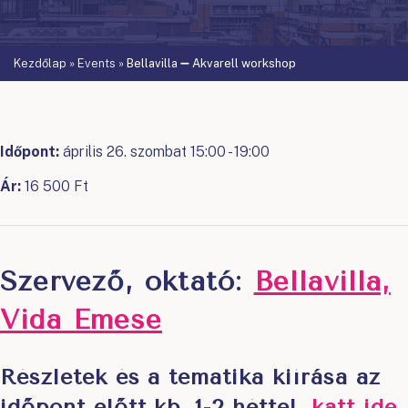
Kezdőlap
»
Events
»
Bellavilla ➖ Akvarell workshop
Időpont:
április 26. szombat 15:00 - 19:00
Ár:
16 500 Ft
Szervező, oktató:
Bellavilla,
Vida Emese
Részletek és a tematika kiírása az
időpont előtt kb. 1-2 héttel
,
katt ide
.