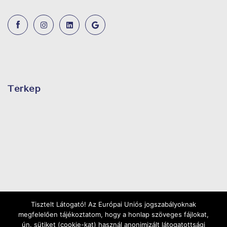
Térkép
Tisztelt Látogató! Az Európai Uniós jogszabályoknak
megfelelően tájékoztatom, hogy a honlap szöveges fájlokat,
ún. sütiket (cookie-kat) használ anonimizált látogatottsági