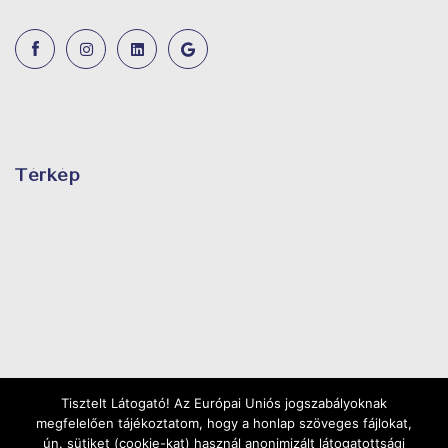
Térkép
Tisztelt Látogató! Az Európai Uniós jogszabályoknak
megfelelően tájékoztatom, hogy a honlap szöveges fájlokat,
ún. sütiket (cookie-kat) használ anonimizált látogatottsági