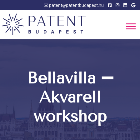
patent@patentbudapest.hu
Bellavilla ➖
Akvarell
workshop