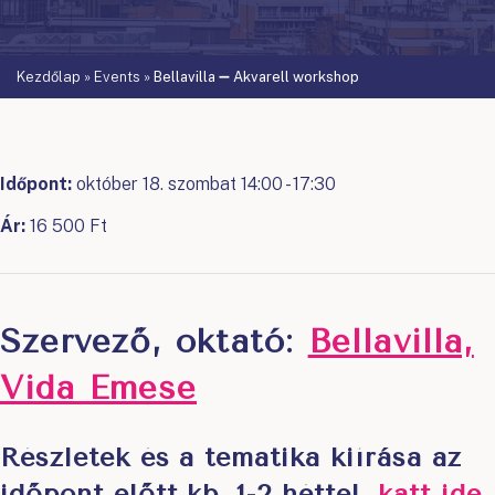
Kezdőlap
»
Events
»
Bellavilla ➖ Akvarell workshop
Időpont:
október 18. szombat 14:00 - 17:30
Ár:
16 500 Ft
Szervező, oktató:
Bellavilla,
Vida Emese
Részletek és a tematika kiírása az
időpont előtt kb. 1-2 héttel
,
katt ide
.