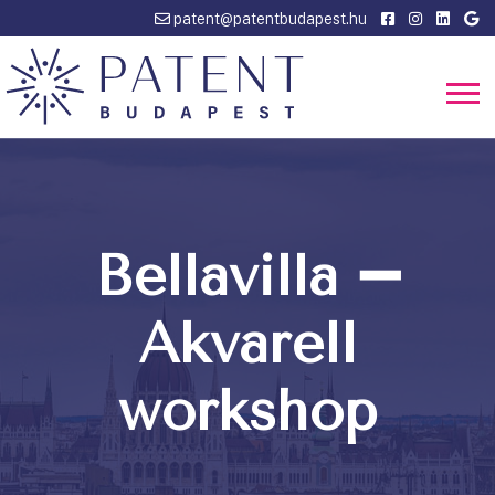
patent@patentbudapest.hu
Bellavilla ➖
Akvarell
workshop