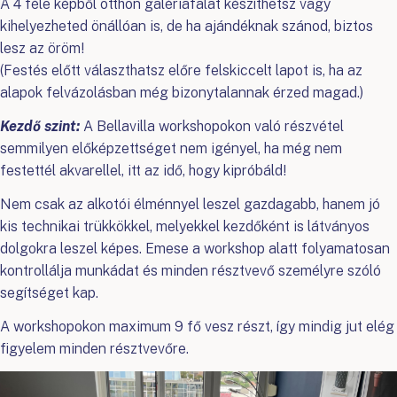
A 4 féle képből otthon galériafalat készíthetsz vagy
kihelyezheted önállóan is, de ha ajándéknak szánod, biztos
lesz az öröm!
(Festés előtt választhatsz előre felskiccelt lapot is, ha az
alapok felvázolásban még bizonytalannak érzed magad.)
Kezdő szint:
A Bellavilla workshopokon való részvétel
semmilyen előképzettséget nem igényel, ha még nem
festettél akvarellel, itt az idő, hogy kipróbáld!
Nem csak az alkotói élménnyel leszel gazdagabb, hanem jó
kis technikai trükkökkel, melyekkel kezdőként is látványos
dolgokra leszel képes. Emese a workshop alatt folyamatosan
kontrollálja munkádat és minden résztvevő személyre szóló
segítséget kap.
A workshopokon maximum 9 fő vesz részt, így mindig jut elég
figyelem minden résztvevőre.