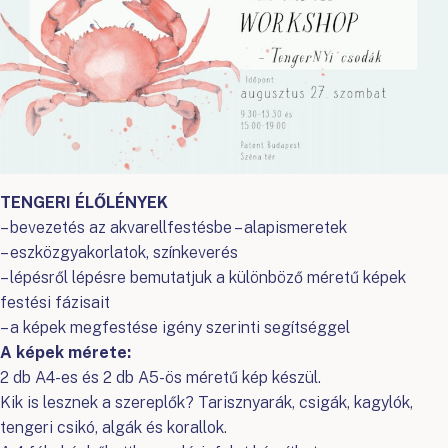
TENGERI ÉLŐLÉNYEK
– bevezetés az akvarellfestésbe – alapismeretek
– eszközgyakorlatok, színkeverés
– lépésről lépésre bemutatjuk a különböző méretű képek
festési fázisait
– a képek megfestése igény szerinti segítséggel
A képek mérete:
2 db A4-es és 2 db A5-ös méretű kép készül.
Kik is lesznek a szereplők? Tarisznyarák, csigák, kagylók,
tengeri csikó, algák és korallok.