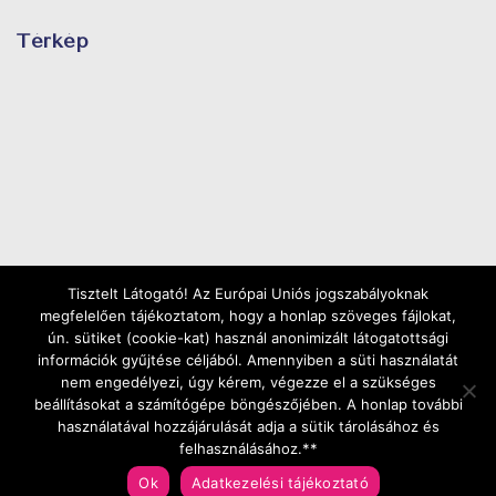
Térkép
Tisztelt Látogató! Az Európai Uniós jogszabályoknak
megfelelően tájékoztatom, hogy a honlap szöveges fájlokat,
ún. sütiket (cookie-kat) használ anonimizált látogatottsági
információk gyűjtése céljából. Amennyiben a süti használatát
nem engedélyezi, úgy kérem, végezze el a szükséges
beállításokat a számítógépe böngészőjében. A honlap további
használatával hozzájárulását adja a sütik tárolásához és
Copyright ©2025 | Minden jog fenntartva |
Web
felhasználásához.**
Ok
Adatkezelési tájékoztató