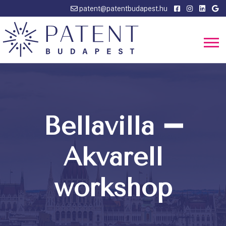
patent@patentbudapest.hu
Bellavilla ➖
Akvarell
workshop