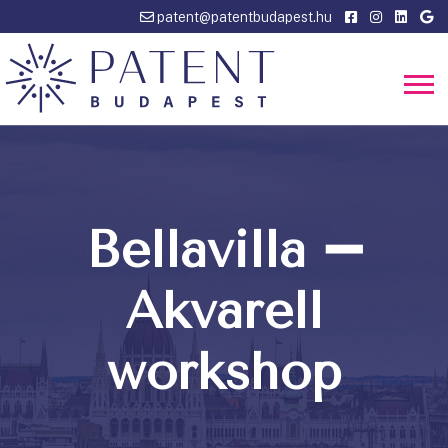
patent@patentbudapest.hu
Bellavilla ➖
Akvarell
workshop