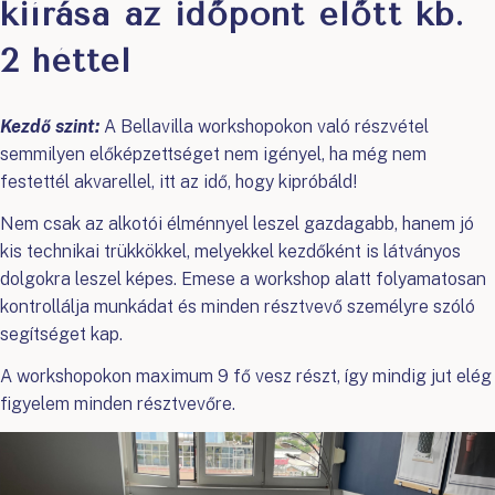
kiírása az időpont előtt kb.
2 héttel
Kezdő szint:
A Bellavilla workshopokon való részvétel
semmilyen előképzettséget nem igényel, ha még nem
festettél akvarellel, itt az idő, hogy kipróbáld!
Nem csak az alkotói élménnyel leszel gazdagabb, hanem jó
kis technikai trükkökkel, melyekkel kezdőként is látványos
dolgokra leszel képes. Emese a workshop alatt folyamatosan
kontrollálja munkádat és minden résztvevő személyre szóló
segítséget kap.
A workshopokon maximum 9 fő vesz részt, így mindig jut elég
figyelem minden résztvevőre.