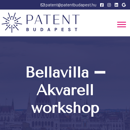
patent@patentbudapest.hu
Bellavilla ➖
Akvarell
workshop