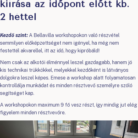
kiírása az időpont előtt kb.
2 héttel
Kezdő szint:
A Bellavilla workshopokon való részvétel
semmilyen előképzettséget nem igényel, ha még nem
festettél akvarellel, itt az idő, hogy kipróbáld!
Nem csak az alkotói élménnyel leszel gazdagabb, hanem jó
kis technikai trükkökkel, melyekkel kezdőként is látványos
dolgokra leszel képes. Emese a workshop alatt folyamatosan
kontrollálja munkádat és minden résztvevő személyre szóló
segítséget kap.
A workshopokon maximum 9 fő vesz részt, így mindig jut elég
figyelem minden résztvevőre.