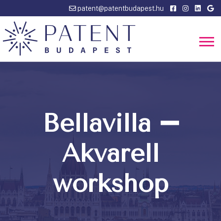
patent@patentbudapest.hu
Bellavilla ➖
Akvarell
workshop