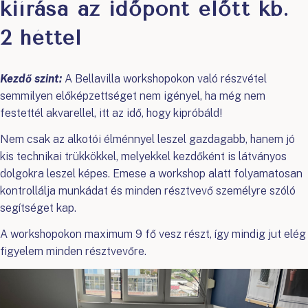
kiírása az időpont előtt kb.
2 héttel
Kezdő szint:
A Bellavilla workshopokon való részvétel
semmilyen előképzettséget nem igényel, ha még nem
festettél akvarellel, itt az idő, hogy kipróbáld!
Nem csak az alkotói élménnyel leszel gazdagabb, hanem jó
kis technikai trükkökkel, melyekkel kezdőként is látványos
dolgokra leszel képes. Emese a workshop alatt folyamatosan
kontrollálja munkádat és minden résztvevő személyre szóló
segítséget kap.
A workshopokon maximum 9 fő vesz részt, így mindig jut elég
figyelem minden résztvevőre.