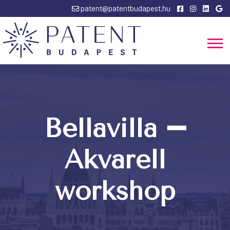
patent@patentbudapest.hu
Bellavilla ➖
Akvarell
workshop