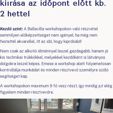
kiírása az időpont előtt kb.
2 héttel
Kezdő szint:
A Bellavilla workshopokon való részvétel
semmilyen előképzettséget nem igényel, ha még nem
festettél akvarellel, itt az idő, hogy kipróbáld!
Nem csak az alkotói élménnyel leszel gazdagabb, hanem jó
kis technikai trükkökkel, melyekkel kezdőként is látványos
dolgokra leszel képes. Emese a workshop alatt folyamatosan
kontrollálja munkádat és minden résztvevő személyre szóló
segítséget kap.
A workshopokon maximum 9 fő vesz részt, így mindig jut elég
figyelem minden résztvevőre.