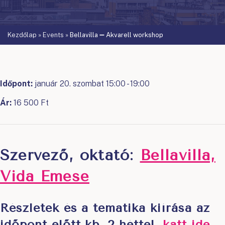
Kezdőlap
»
Events
»
Bellavilla ➖ Akvarell workshop
Időpont:
január 20. szombat 15:00 - 19:00
Ár:
16 500 Ft
Szervező, oktató:
Bellavilla,
Vida Emese
Részletek és a tematika kiírása az
időpont előtt kb. 2 héttel
,
katt ide
.