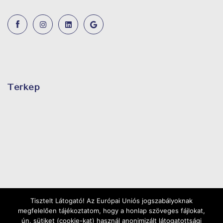
Térkép
Tisztelt Látogató! Az Európai Uniós jogszabályoknak
megfelelően tájékoztatom, hogy a honlap szöveges fájlokat,
ún. sütiket (cookie-kat) használ anonimizált látogatottsági