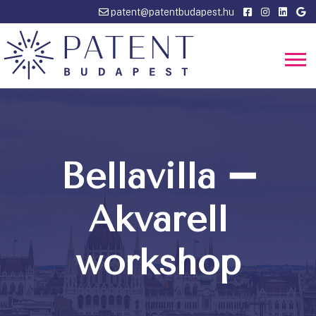
patent@patentbudapest.hu
Bellavilla ➖
Akvarell
workshop