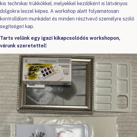
kis technikai trükkökkel, melyekkel kezdőként is látványos
dolgokra leszel képes. A workshop alatt folyamatosan
kontrollálom munkádat és minden résztvevő személyre szóló
segítséget kap.
Tarts velünk egy igazi kikapcsolódós workshopon,
várunk szeretettel!