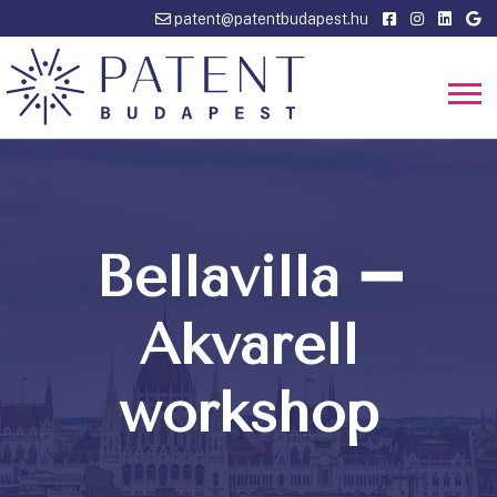
patent@patentbudapest.hu
Bellavilla ➖
Akvarell
workshop