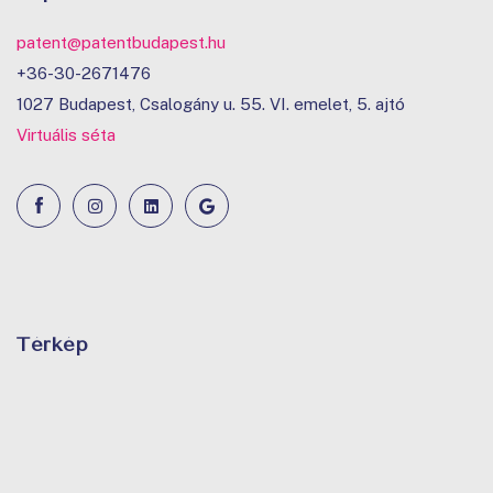
patent@patentbudapest.hu
+36-30-2671476
1027 Budapest, Csalogány u. 55. VI. emelet, 5. ajtó
Virtuális séta
Térkép