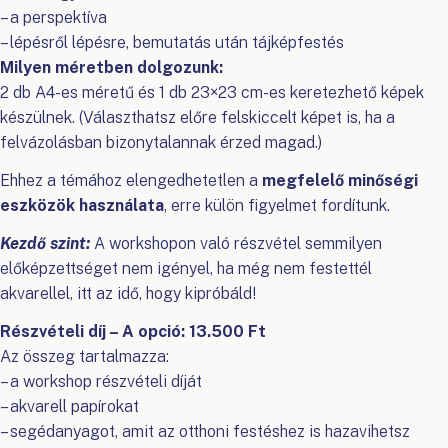
– a perspektíva
– lépésről lépésre, bemutatás után tájképfestés
Milyen méretben dolgozunk:
2 db A4-es méretű és 1 db 23×23 cm-es keretezhető képek
készülnek. (Választhatsz előre felskiccelt képet is, ha a
felvázolásban bizonytalannak érzed magad.)
Ehhez a témához elengedhetetlen a
megfelelő minőségi
eszközök használata
, erre külön figyelmet fordítunk.
Kezdő szint:
A workshopon való részvétel semmilyen
előképzettséget nem igényel, ha még nem festettél
akvarellel, itt az idő, hogy kipróbáld!
Részvételi díj – A opció: 13.500 Ft
Az összeg tartalmazza:
– a workshop részvételi díját
– akvarell papírokat
– segédanyagot, amit az otthoni festéshez is hazavihetsz