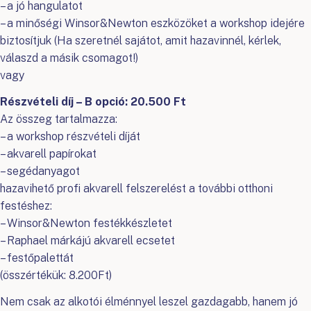
– a jó hangulatot
– a minőségi Winsor&Newton eszközöket a workshop idejére
biztosítjuk (Ha szeretnél sajátot, amit hazavinnél, kérlek,
válaszd a másik csomagot!)
vagy
Részvételi díj – B opció: 20.500 Ft
Az összeg tartalmazza:
– a workshop részvételi díját
– akvarell papírokat
– segédanyagot
hazavihető profi akvarell felszerelést a további otthoni
festéshez:
– Winsor&Newton festékkészletet
– Raphael márkájú akvarell ecsetet
– festőpalettát
(összértékük: 8.200Ft)
Nem csak az alkotói élménnyel leszel gazdagabb, hanem jó