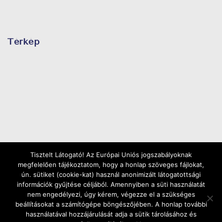
Térkép
Tisztelt Látogató! Az Európai Uniós jogszabályoknak
megfelelően tájékoztatom, hogy a honlap szöveges fájlokat,
ún. sütiket (cookie-kat) használ anonimizált látogatottsági
információk gyűjtése céljából. Amennyiben a süti használatát
nem engedélyezi, úgy kérem, végezze el a szükséges
beállításokat a számítógépe böngészőjében. A honlap további
használatával hozzájárulását adja a sütik tárolásához és
Copyright ©2025 | Minden jog fenntartva |
Web