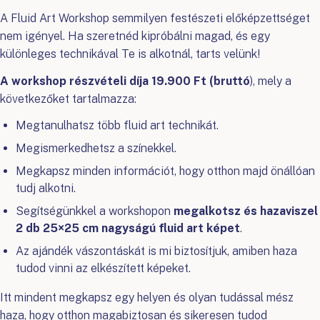
A Fluid Art Workshop semmilyen festészeti előképzettséget
nem igényel. Ha szeretnéd kipróbálni magad, és egy
különleges technikával Te is alkotnál, tarts velünk!
A workshop részvételi díja 19.900 Ft (bruttó
), mely a
következőket tartalmazza:
Megtanulhatsz több fluid art technikát.
Megismerkedhetsz a színekkel.
Megkapsz minden információt, hogy otthon majd önállóan
tudj alkotni.
Segítségünkkel a workshopon
megalkotsz és hazaviszel
2 db 25×25 cm nagyságú fluid art képet
.
Az ajándék vászontáskát is mi biztosítjuk, amiben haza
tudod vinni az elkészített képeket.
Itt mindent megkapsz egy helyen és olyan tudással mész
haza, hogy otthon magabiztosan és sikeresen tudod