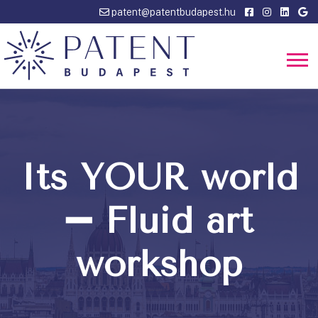
patent@patentbudapest.hu
Its YOUR world
➖ Fluid art
workshop