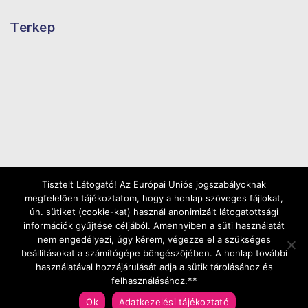
Térkép
Tisztelt Látogató! Az Európai Uniós jogszabályoknak
megfelelően tájékoztatom, hogy a honlap szöveges fájlokat,
ún. sütiket (cookie-kat) használ anonimizált látogatottsági
információk gyűjtése céljából. Amennyiben a süti használatát
nem engedélyezi, úgy kérem, végezze el a szükséges
beállításokat a számítógépe böngészőjében. A honlap további
használatával hozzájárulását adja a sütik tárolásához és
Copyright ©2025 | Minden jog fenntartva |
Web
felhasználásához.**
Ok
Adatkezelési tájékoztató