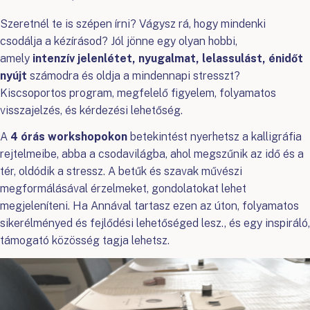
Szeretnél te is szépen írni? Vágysz rá, hogy mindenki
csodálja a kézírásod? Jól jönne egy olyan hobbi,
amely
intenzív jelenlétet, nyugalmat, lelassulást, énidőt
nyújt
számodra és oldja a mindennapi stresszt?
Kiscsoportos program, megfelelő figyelem, folyamatos
visszajelzés, és kérdezési lehetőség.
A
4 órás workshopokon
betekintést nyerhetsz a kalligráfia
rejtelmeibe, abba a csodavilágba, ahol megszűnik az idő és a
tér, oldódik a stressz. A betűk és szavak művészi
megformálásával érzelmeket, gondolatokat lehet
megjeleníteni. Ha Annával tartasz ezen az úton, folyamatos
sikerélményed és fejlődési lehetőséged lesz., és egy inspiráló,
támogató közösség tagja lehetsz.