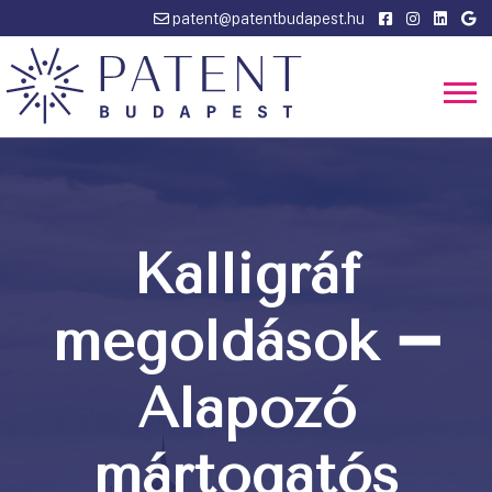
patent@patentbudapest.hu
Kalligráf
megoldások ➖
Alapozó
mártogatós