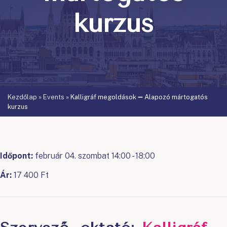
kurzus
Kezdőlap
»
Events
»
Kalligráf megoldások ➖ Alapozó mártogatós
kurzus
Időpont:
február 04. szombat 14:00 - 18:00
Ár:
17 400 Ft