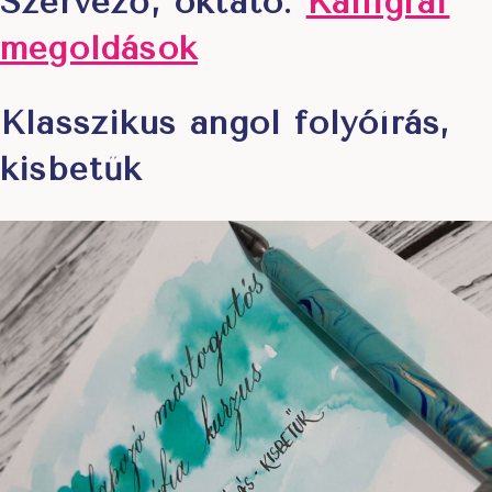
Szervező, oktató:
Kalligráf
megoldások
Klasszikus angol folyóírás,
kisbetűk