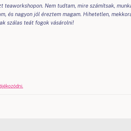
zt teaworkshopon. Nem tudtam, mire számítsak, munká
m, és nagyon jól éreztem magam. Hihetetlen, mekkora
ak szálas teát fogok vásárolni!
ájékozódni.