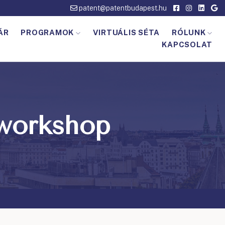
patent@patentbudapest.hu
ÁR
PROGRAMOK
VIRTUÁLIS SÉTA
RÓLUNK
KAPCSOLAT
 workshop