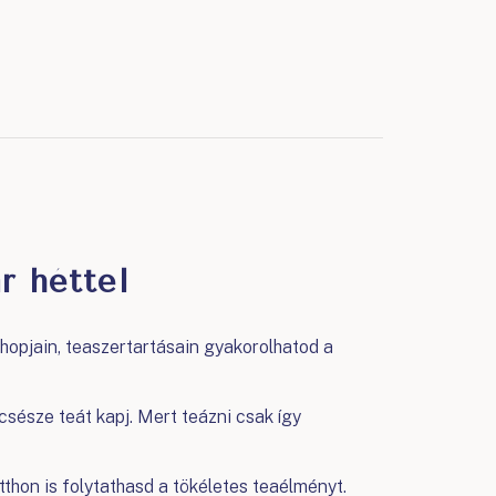
r héttel
opjain, teaszertartásain gyakorolhatod a
csésze teát kapj. Mert teázni csak így
hon is folytathasd a tökéletes teaélményt.