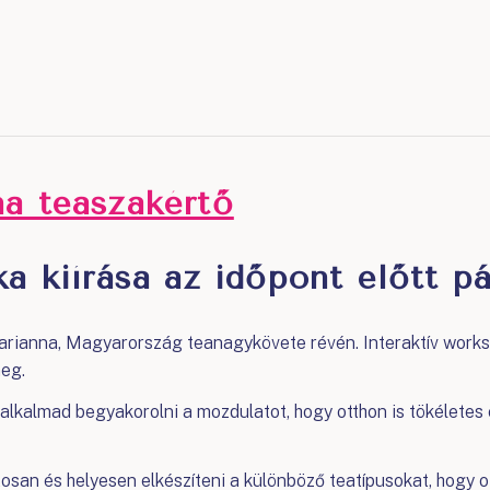
a teaszakértő
a kiírása az időpont előtt pá
arianna, Magyarország teanagykövete révén. Interaktív worksh
meg.
 alkalmad begyakorolni a mozdulatot, hogy otthon is tökéletes 
n és helyesen elkészíteni a különböző teatípusokat, hogy ott