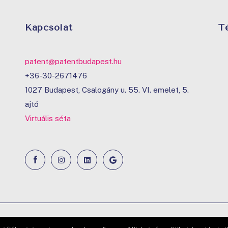
Kapcsolat
T
patent@patentbudapest.hu
+36-30-2671476
1027 Budapest, Csalogány u. 55. VI. emelet, 5.
ajtó
Virtuális séta
Copyright ©2025 | Minden jog fenntartva |
Web