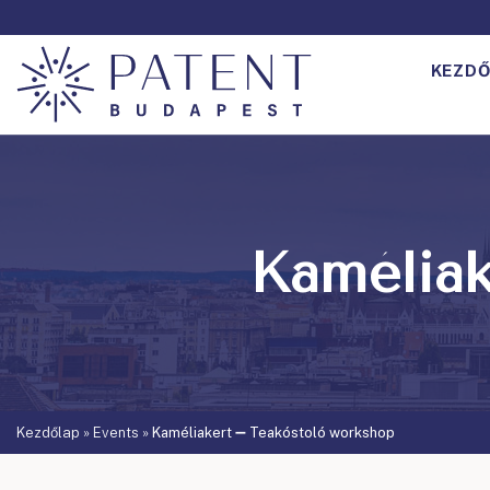
KEZDŐ
Kaméliak
Kezdőlap
»
Events
»
Kaméliakert ➖ Teakóstoló workshop