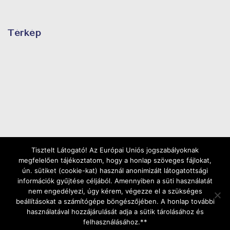
Térkép
Tisztelt Látogató! Az Európai Uniós jogszabályoknak
megfelelően tájékoztatom, hogy a honlap szöveges fájlokat,
ún. sütiket (cookie-kat) használ anonimizált látogatottsági
információk gyűjtése céljából. Amennyiben a süti használatát
nem engedélyezi, úgy kérem, végezze el a szükséges
beállításokat a számítógépe böngészőjében. A honlap további
használatával hozzájárulását adja a sütik tárolásához és
Copyright ©2025 | Minden jog fenntartva |
Web
felhasználásához.**