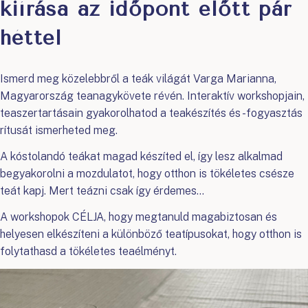
kiírása az időpont előtt pár
héttel
Ismerd meg közelebbről a teák világát Varga Marianna,
Magyarország teanagykövete révén. Interaktív workshopjain,
teaszertartásain gyakorolhatod a teakészítés és -fogyasztás
rítusát ismerheted meg.
A kóstolandó teákat magad készíted el, így lesz alkalmad
begyakorolni a mozdulatot, hogy otthon is tökéletes csésze
teát kapj. Mert teázni csak így érdemes…
A workshopok CÉLJA, hogy megtanuld magabiztosan és
helyesen elkészíteni a különböző teatípusokat, hogy otthon is
folytathasd a tökéletes teaélményt.