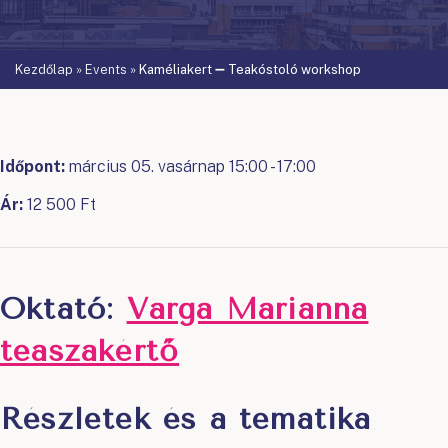
Kezdőlap
»
Events
»
Kaméliakert ➖ Teakóstoló workshop
Időpont:
március 05. vasárnap 15:00 - 17:00
Ár:
12 500 Ft
Oktató:
Varga Marianna
teaszakértő
Részletek és a tematika