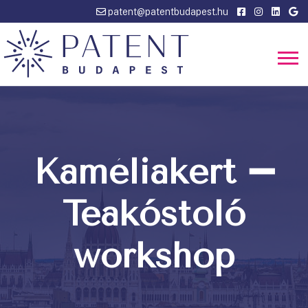
patent@patentbudapest.hu
Kaméliakert ➖
Teakóstoló
workshop