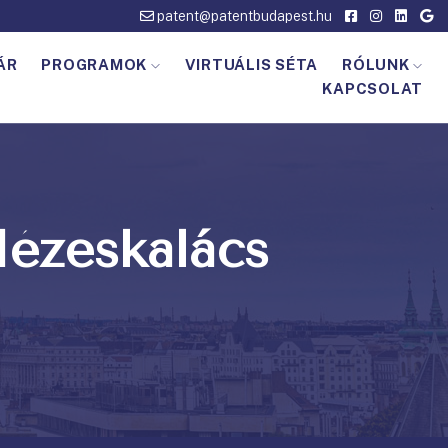
patent@patentbudapest.hu
ÁR
PROGRAMOK
VIRTUÁLIS SÉTA
RÓLUNK
KAPCSOLAT
ézeskalács