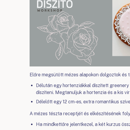
Előre megsütött mézes alapokon dolgoztok és tö
Délután egy hortenziákkal díszített greenery
díszíteni. Megtanuljuk a hortenzia és a kis vi
Délelőtt egy 12 cm-es, extra romantikus szív
A mézes tészta receptjét és elkészítésének folya
Ha mindkettőre jelentkezel, a két kurzus ös