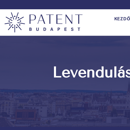
KEZDŐ
Levendulá