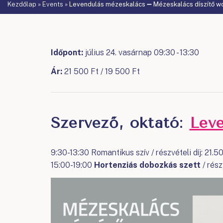
Kezdőlap
»
Events
»
Levendulás mézeskalács ➖ Mézeskalács díszítő w
Időpont:
július 24. vasárnap 09:30 - 13:30
Ár:
21 500 Ft / 19 500 Ft
Szervező, oktató:
Lev
9:30-13:30 Romantikus szív / részvételi díj: 21.5
15:00-19:00
Hortenziás dobozkás szett
/ rész