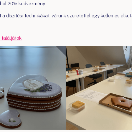
rából 20% kedvezmény
a díszítési technikákat, várunk szeretettel egy kellemes alkotá
találjátok.