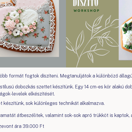
bb formát fogtok díszíteni. Megtanuljátok a különböző állag
 stílusú dobozkás szettet készítünk. Egy 14 cm-es kör alakú do
rágok-levelek elkészítését.
et készítünk, sok különleges technikát alkalmazva.
matát átbeszélitek, valamint sok-sok apró trükköt is kaptok, am
szevont ára 39.000 Ft