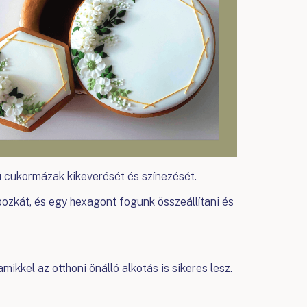
ú cukormázak kikeverését és színezését.
bozkát, és egy hexagont fogunk összeállítani és
ikkel az otthoni önálló alkotás is sikeres lesz.