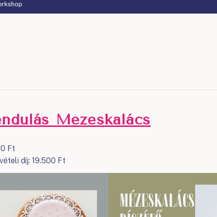
orkshop
endulás Mézeskalács
00 Ft
vételi díj: 19.500 Ft