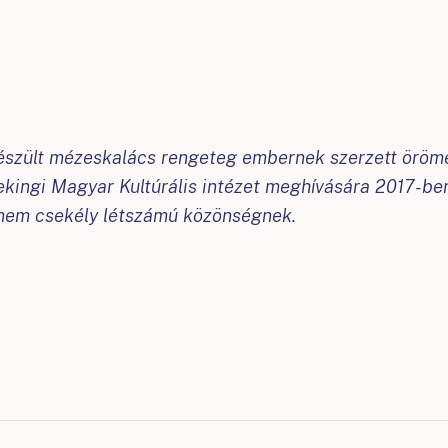
észült mézeskalács rengeteg embernek szerzett örömet
pekingi Magyar Kultúrális intézet meghívására 2017-
 nem csekély létszámú közönségnek.