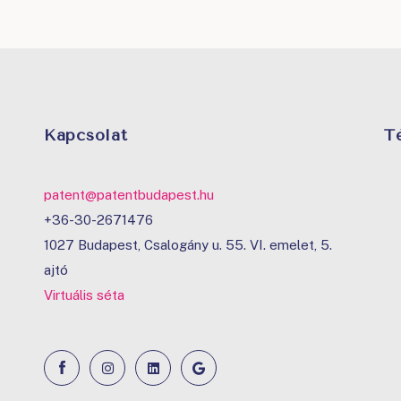
Kapcsolat
T
patent@patentbudapest.hu
+36-30-2671476
1027 Budapest, Csalogány u. 55. VI. emelet, 5.
ajtó
Virtuális séta