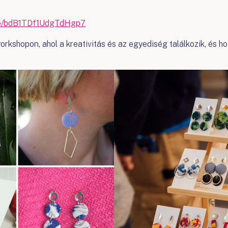
gle/bdB1TDf1UdgTdHgp7
kshopon, ahol a kreativitás és az egyediség találkozik, és ho