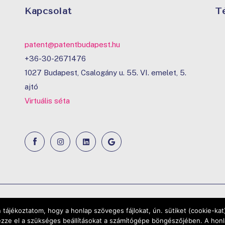
Kapcsolat
T
patent@patentbudapest.hu
+36-30-2671476
1027 Budapest, Csalogány u. 55. VI. emelet, 5.
ajtó
Virtuális séta
Copyright ©2025 | Minden jog fenntartva |
Web
tájékoztatom, hogy a honlap szöveges fájlokat, ún. sütiket (cookie-kat) 
ze el a szükséges beállításokat a számítógépe böngészőjében. A honlap 