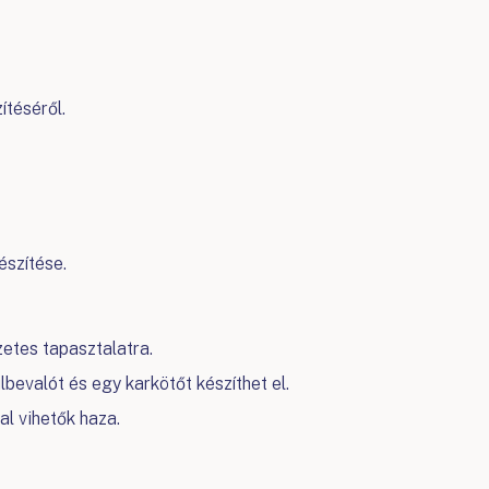
ítéséről.
szítése.
zetes tapasztalatra.
bevalót és egy karkötőt készíthet el.
l vihetők haza.