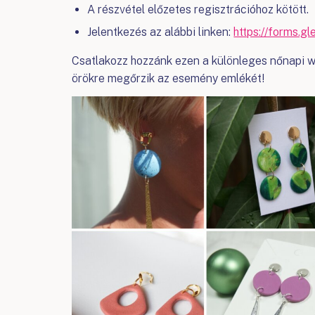
A részvétel előzetes regisztrációhoz kötött.
Jelentkezés az alábbi linken:
https://forms.
Csatlakozz hozzánk ezen a különleges nőnapi wor
örökre megőrzik az esemény emlékét!