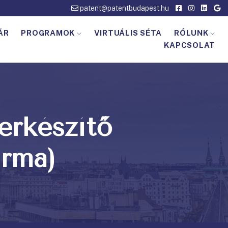
patent@patentbudapest.hu
ÁR
PROGRAMOK
VIRTUÁLIS SÉTA
RÓLUNK
KAPCSOLAT
erkészítő
urma)