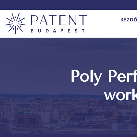
KEZDŐ
Poly Per
work