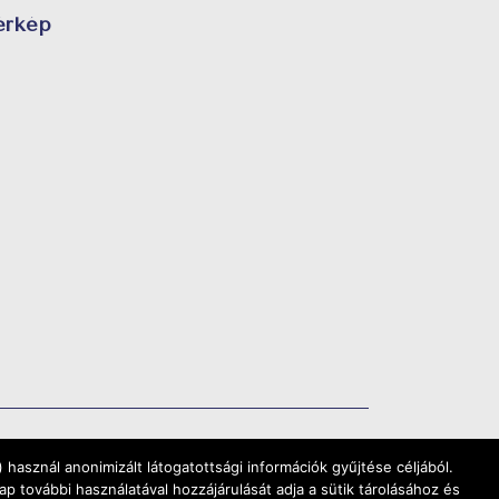
érkép
használ anonimizált látogatottsági információk gyűjtése céljából.
további használatával hozzájárulását adja a sütik tárolásához és