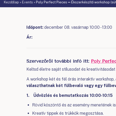
Kezdőlap
»
Events
»
Poly Perfect Pieces ➖ Ékszerkészítő workshop (sü
Időpont:
december 08. vasárnap 10:00 - 13:00
Ár:
Szervezőről további infó itt:
Poly Perfe
Keltsd életre saját stílusodat és kreativitásod
A workshop két és fél órás interaktív workshop
választhatnak két fülbevaló vagy egy fülbe
1. Üdvözlés és bemutatkozás 10:00-10:15
Rövid köszöntő és az esemény menetének is
Kreatív tippek és trükkök megosztása.