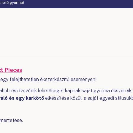
thető gyurma)
ct Pieces
at egy felejthetetlen ékszerkészítő eseményen!
, ahol résztvevőink lehetőséget kapnak saját gyurma ékszerei
való és egy karkötő
elkészítése közül, a saját egyedi stílusuk
mertetése.