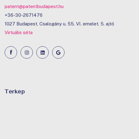
patent@patentbudapest.hu
+36-30-2671476
1027 Budapest, Csalogány u. 55. VI. emelet, 5. ajtó
Virtuális séta
Térkép