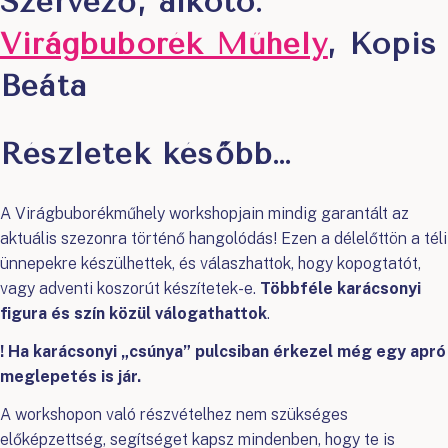
Szervező, alkotó:
Virágbuborék Műhely
, Kopis
Beáta
Részletek később…
A Virágbuborékműhely workshopjain mindig garantált az
aktuális szezonra történő hangolódás! Ezen a délelőttön a téli
ünnepekre készülhettek, és válaszhattok, hogy kopogtatót,
vagy adventi koszorút készítetek-e.
Többféle karácsonyi
figura és szín közül válogathattok
.
! Ha karácsonyi „csúnya” pulcsiban érkezel még egy apró
meglepetés is jár.
A workshopon való részvételhez nem szükséges
előképzettség, segítséget kapsz mindenben, hogy te is