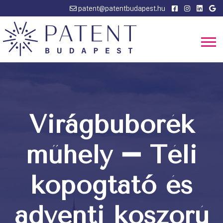
patent@patentbudapest.hu
Virágbuborék
műhely ➖ Téli
kopogtató és
adventi koszorú