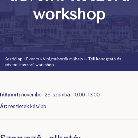
workshop
Kezdőlap
»
Events
»
Virágbuborék műhely ➖ Téli kopogtató és
adventi koszorú workshop
Időpont:
november 25. szombat 10:00 - 13:00
Ár:
részletek később