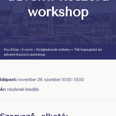
workshop
Kezdőlap
»
Events
»
Virágbuborék műhely ➖ Téli kopogtató és
adventi koszorú workshop
Időpont:
november 26. szombat 10:00 - 13:00
Ár:
részletek később