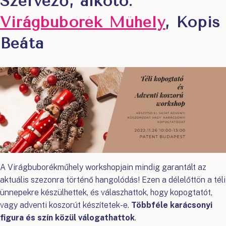
Szervező, alkotó:
Virágbuborék Műhely
, Kopis
Beáta
A Virágbuborékműhely workshopjain mindig garantált az
aktuális szezonra történő hangolódás! Ezen a délelőttön a téli
ünnepekre készülhettek, és válaszhattok, hogy kopogtatót,
vagy adventi koszorút készítetek-e.
Többféle karácsonyi
figura és szín közül válogathattok
.