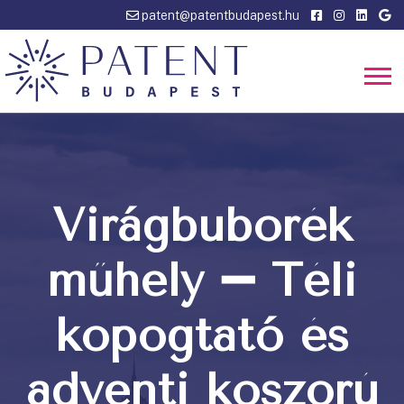
patent@patentbudapest.hu
Virágbuborék
műhely ➖ Téli
kopogtató és
adventi koszorú