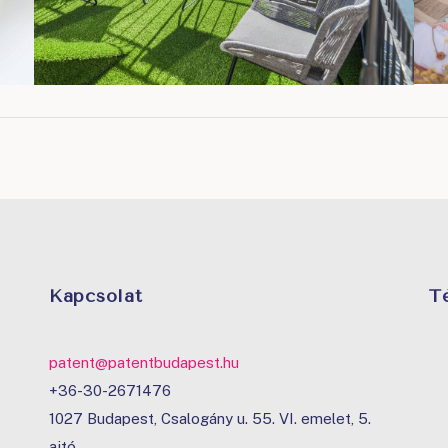
Kapcsolat
T
patent@patentbudapest.hu
+36-30-2671476
1027 Budapest, Csalogány u. 55. VI. emelet, 5.
ajtó