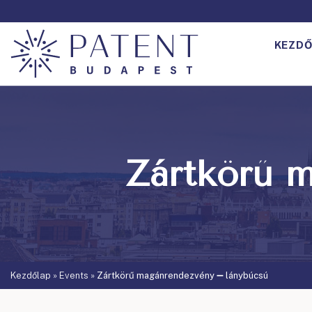
KEZDŐ
Zártkörű 
Kezdőlap
»
Events
»
Zártkörű magánrendezvény ➖ lánybúcsú