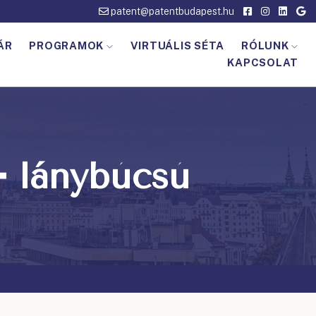
patent@patentbudapest.hu
ÁR
PROGRAMOK
VIRTUÁLIS SÉTA
RÓLUNK
KAPCSOLAT
 lánybúcsú