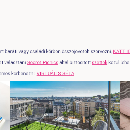
rt baráti vagy családi körben összejövetelt szervezni,
KATT I
et választani
Secret Picnics
által biztosított
szettek
közül lehet
demes körbenézni:
VIRTUÁLIS SÉTA