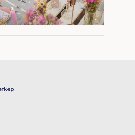
érkép