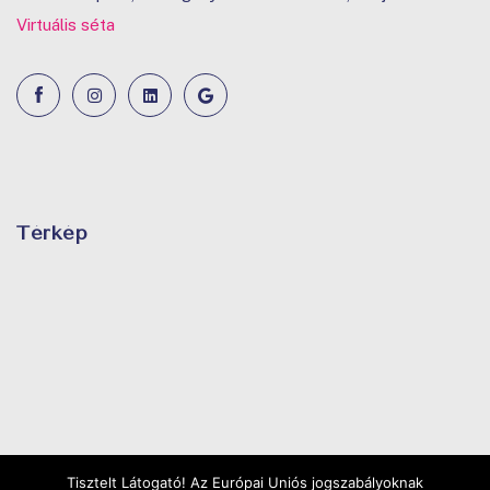
Virtuális séta
Térkép
Tisztelt Látogató! Az Európai Uniós jogszabályoknak