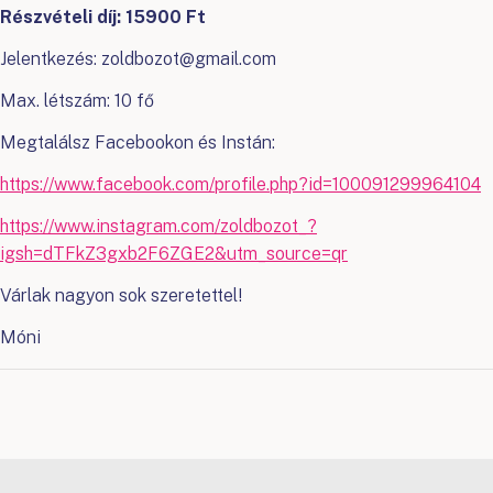
Részvételi díj: 15900 Ft
Jelentkezés: zoldbozot@gmail.com
Max. létszám: 10 fő
Megtalálsz Facebookon és Instán:
https://www.facebook.com/profile.php?id=100091299964104
https://www.instagram.com/zoldbozot_?
igsh=dTFkZ3gxb2F6ZGE2&utm_source=qr
Várlak nagyon sok szeretettel!
Móni