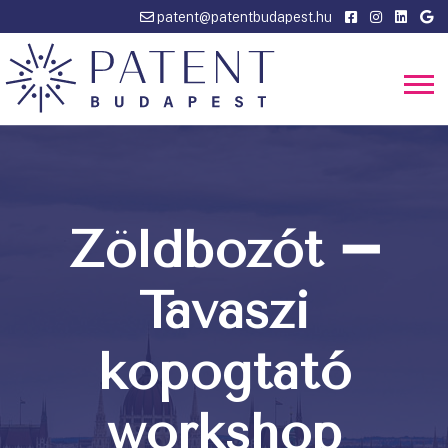
patent@patentbudapest.hu
Zöldbozót ➖
Tavaszi
kopogtató
workshop