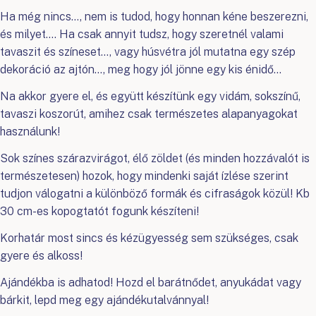
Ha még nincs…, nem is tudod, hogy honnan kéne beszerezni,
és milyet…. Ha csak annyit tudsz, hogy szeretnél valami
tavaszit és színeset…, vagy húsvétra jól mutatna egy szép
dekoráció az ajtón…, meg hogy jól jönne egy kis énidő…
Na akkor gyere el, és együtt készítünk egy vidám, sokszínű,
tavaszi koszorút, amihez csak természetes alapanyagokat
használunk!
Sok színes szárazvirágot, élő zöldet (és minden hozzávalót is
természetesen) hozok, hogy mindenki saját ízlése szerint
tudjon válogatni a különböző formák és cifraságok közül! Kb
30 cm-es kopogtatót fogunk készíteni!
Korhatár most sincs és kézügyesség sem szükséges, csak
gyere és alkoss!
Ajándékba is adhatod! Hozd el barátnődet, anyukádat vagy
bárkit, lepd meg egy ajándékutalvánnyal!