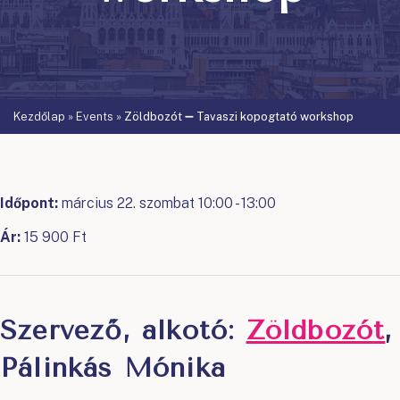
Kezdőlap
»
Events
»
Zöldbozót ➖ Tavaszi kopogtató workshop
Időpont:
március 22. szombat 10:00 - 13:00
Ár:
15 900 Ft
Szervező, alkotó:
Zöldbozót
,
Pálinkás Mónika