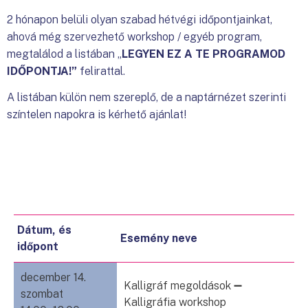
2 hónapon belüli olyan szabad hétvégi időpontjainkat,
ahová még szervezhető workshop / egyéb program,
megtalálod a listában „
LEGYEN EZ A TE PROGRAMOD
IDŐPONTJA!”
felirattal.
A listában külön nem szereplő, de a naptárnézet szerinti
színtelen napokra is kérhető ajánlat!
Dátum, és
Esemény neve
időpont
december 14.
Kalligráf megoldások ➖
szombat
Kalligráfia workshop