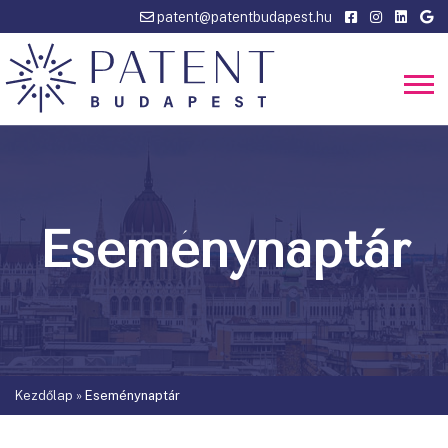
patent@patentbudapest.hu
Eseménynaptár
Kezdőlap
»
Eseménynaptár