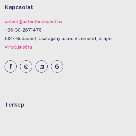
Kapcsolat
patent@patentbudapest.hu
+36-30-2671476
1027 Budapest, Csalogány u. 55. VI. emelet, 5. ajtó
Virtuális séta
Térkép