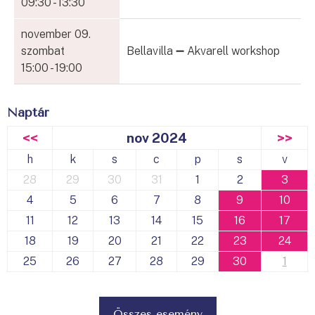
09:30 - 13:30
november 09.
szombat
Bellavilla ➖ Akvarell workshop
15:00 - 19:00
Naptár
<<
nov 2024
>>
h
k
s
c
p
s
v
28
29
30
31
1
2
3
4
5
6
7
8
9
10
11
12
13
14
15
16
17
18
19
20
21
22
23
24
25
26
27
28
29
30
1
Összes esemény