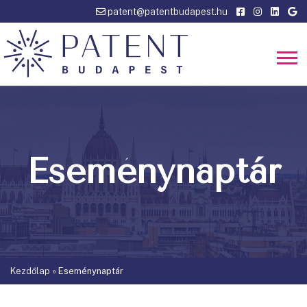
patent@patentbudapest.hu
Eseménynaptár
Kezdőlap
»
Eseménynaptár