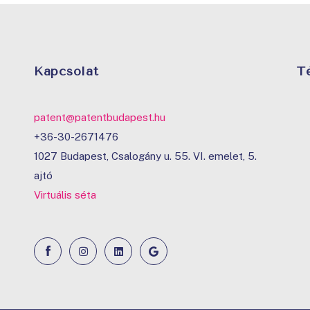
Kapcsolat
T
patent@patentbudapest.hu
+36-30-2671476
1027 Budapest, Csalogány u. 55. VI. emelet, 5.
ajtó
Virtuális séta