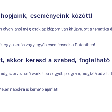
shopjaink, eseményeink között!
an olyan, ahol még csak az időpont van kitűzve, ott a tematika 
nél egy alkotós vagy egyéb eseménynek a Patentben!
t, akkor keresd a szabad, foglalható
á még szervezhető workshop / egyéb program, megtalálod a lis
telen napokra is kérhető ajánlat!