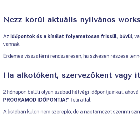
Nézz körül aktuális nyilvános work
Az
időpontok és a kínálat folyamatosan frissül, bővül
, v
vannak.
Érdemes visszatérni rendszeresen, ha szívesen részese len
Ha alkotóként, szervezőként vagy it
2 hónapon belüli olyan szabad hétvégi időpontjainkat, ahov
PROGRAMOD IDŐPONTJA!”
felirattal.
A listában külön nem szereplő, de a naptárnézet szerinti szín