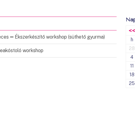
Nap
<
eces ➖ Ékszerkészítő workshop (süthető gyurma)
h
28
Teakóstoló workshop
4
11
18
25