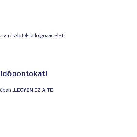
és a részletek kidolgozás alatt
 időpontokat!
tában „
LEGYEN EZ A TE