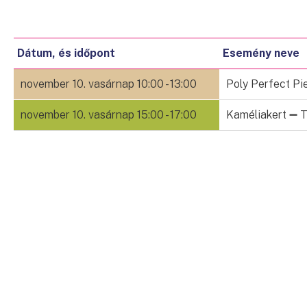
Dátum, és időpont
Esemény neve
november 10.
vasárnap
10:00 - 13:00
Poly Perfect Pi
november 10.
vasárnap
15:00 - 17:00
Kaméliakert ➖ 